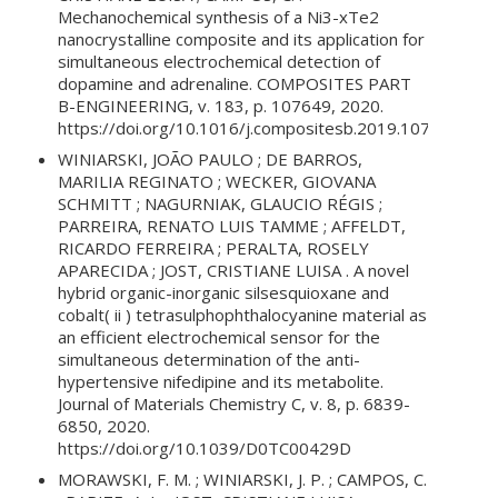
Mechanochemical synthesis of a Ni3-xTe2
nanocrystalline composite and its application for
simultaneous electrochemical detection of
dopamine and adrenaline. COMPOSITES PART
B-ENGINEERING, v. 183, p. 107649, 2020.
https://doi.org/10.1016/j.compositesb.2019.107649
WINIARSKI, JOÃO PAULO ; DE BARROS,
MARILIA REGINATO ; WECKER, GIOVANA
SCHMITT ; NAGURNIAK, GLAUCIO RÉGIS ;
PARREIRA, RENATO LUIS TAMME ; AFFELDT,
RICARDO FERREIRA ; PERALTA, ROSELY
APARECIDA ; JOST, CRISTIANE LUISA . A novel
hybrid organic-inorganic silsesquioxane and
cobalt( ii ) tetrasulphophthalocyanine material as
an efficient electrochemical sensor for the
simultaneous determination of the anti-
hypertensive nifedipine and its metabolite.
Journal of Materials Chemistry C, v. 8, p. 6839-
6850, 2020.
https://doi.org/10.1039/D0TC00429D
MORAWSKI, F. M. ; WINIARSKI, J. P. ; CAMPOS, C.