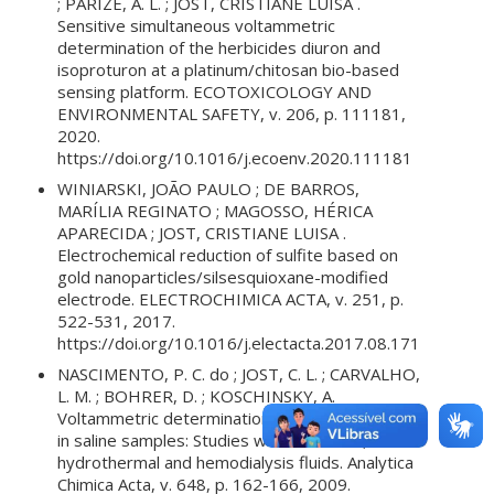
; PARIZE, A. L. ; JOST, CRISTIANE LUISA .
Sensitive simultaneous voltammetric
determination of the herbicides diuron and
isoproturon at a platinum/chitosan bio-based
sensing platform. ECOTOXICOLOGY AND
ENVIRONMENTAL SAFETY, v. 206, p. 111181,
2020.
https://doi.org/10.1016/j.ecoenv.2020.111181
WINIARSKI, JOÃO PAULO ; DE BARROS,
MARÍLIA REGINATO ; MAGOSSO, HÉRICA
APARECIDA ; JOST, CRISTIANE LUISA .
Electrochemical reduction of sulfite based on
gold nanoparticles/silsesquioxane-modified
electrode. ELECTROCHIMICA ACTA, v. 251, p.
522-531, 2017.
https://doi.org/10.1016/j.electacta.2017.08.171
NASCIMENTO, P. C. do ; JOST, C. L. ; CARVALHO,
L. M. ; BOHRER, D. ; KOSCHINSKY, A.
Voltammetric determination of Se(IV) and Se(VI)
in saline samples: Studies with seawater,
hydrothermal and hemodialysis fluids. Analytica
Chimica Acta, v. 648, p. 162-166, 2009.