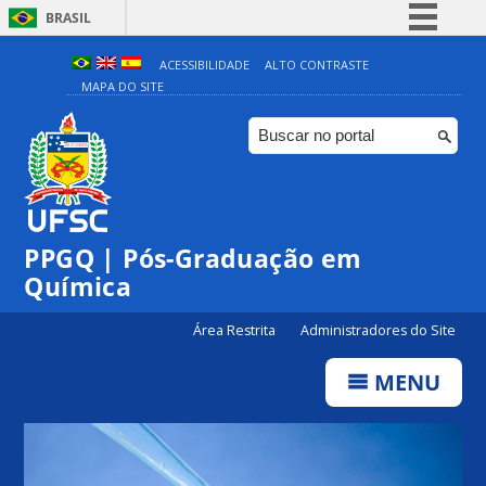
BRASIL
Simplifique!
ACESSIBILIDADE
ALTO CONTRASTE
MAPA DO SITE
Comunica BR
Participe
Acesso à informação
Legislação
Canais
PPGQ | Pós-Graduação em
Química
Área Restrita
Administradores do Site
MENU