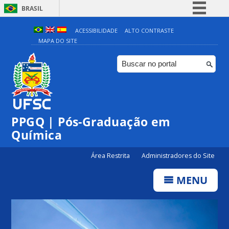
BRASIL
Simplifique!
ACESSIBILIDADE
ALTO CONTRASTE
MAPA DO SITE
Comunica BR
Participe
Acesso à informação
Legislação
Canais
PPGQ | Pós-Graduação em
Química
Área Restrita
Administradores do Site
MENU