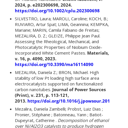
2024, p. e202300698, 2024.
https://doi.org/10.1002/cplu.202300698
SILVESTRO, Laura; MAROLI, Caroline; KOCH, B.;
RUVIARO, Artur Spat; LIMA, Geannina; KEMPKA,
Mariane; MARIN, Camila Fabiano de Freitas;
MEZALIRA, D. Z.; GLEIZE, Philippe Jean Paul.
Assessing the Rheological, Mechanical, and
Photocatalytic Properties of Niobium Oxide-
Incorporated White Cement Pastes.
Materials,
v. 16, p. 4090, 2023.
https://doi.org/10.3390/ma16114090
MEZALIRA, Daniela Z.; BRON, Michael. High
stability of low Pt loading high surface area
electrocatalysts supported on functionalized
carbon nanotubes.
Journal of Power Sources
(Print), v. 231, p. 113-121,
2013.
https://doi.org/10.1016/j.jpowsour.2012.12.025
Mezalira, Daniela Zambelli; Probst, Luiz Dias ;
Pronier, Stéphane ; Batonneau, Yann ; Batiot-
Dupeyrat, Catherine .
Decomposition of ethanol
over Ni/Al2O3 catalysts to produce hydrogen