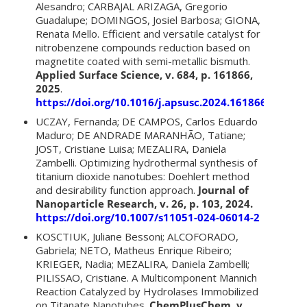
Alesandro; CARBAJAL ARIZAGA, Gregorio
Guadalupe; DOMINGOS, Josiel Barbosa; GIONA,
Renata Mello. Efficient and versatile catalyst for
nitrobenzene compounds reduction based on
magnetite coated with semi-metallic bismuth.
Applied Surface Science, v. 684, p. 161866,
2025
.
https://doi.org/10.1016/j.apsusc.2024.161866
UCZAY, Fernanda; DE CAMPOS, Carlos Eduardo
Maduro; DE ANDRADE MARANHÃO, Tatiane;
JOST, Cristiane Luisa; MEZALIRA, Daniela
Zambelli. Optimizing hydrothermal synthesis of
titanium dioxide nanotubes: Doehlert method
and desirability function approach.
Journal of
Nanoparticle Research, v. 26, p. 103, 2024.
https://doi.org/10.1007/s11051-024-06014-2
KOSCTIUK, Juliane Bessoni; ALCOFORADO,
Gabriela; NETO, Matheus Enrique Ribeiro;
KRIEGER, Nadia; MEZALIRA, Daniela Zambelli;
PILISSAO, Cristiane. A Multicomponent Mannich
Reaction Catalyzed by Hydrolases Immobilized
on Titanate Nanotubes.
ChemPlusChem, v.