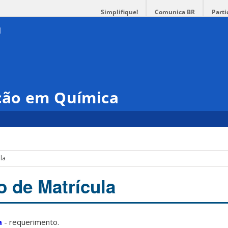
Simplifique!
Comunica BR
Parti
ção em Química
la
 de Matrícula
a
- requerimento.