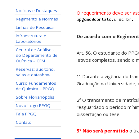
Notícias e Destaques
O requerimento deve ser ass
Regimento e Normas
Linhas de Pesquisa
Infraestrutura e
De acordo com o Regiment
Laboratórios
Central de Análises
Art. 58. O estudante do PP
do Departamento de
letivos completos, sendo o m
Química – CFM
Reservas: auditório,
salas e datashow
1º Durante a vigência do tra
Curso Fundamentos
Graduação na Universidade, 
de Química – PPGQ
Sobre Florianópolis
2º O trancamento de matrícul
Novo Logo PPGQ
resguardado o período míni
Fala PPGQ
dissertação ou tese.
Contato
3º Não será permitido
o tr