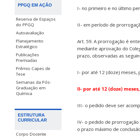
PPGQ EM AÇÃO
I- no primeiro e no último per
Reserva de Espaços
II- em período de prorrogaçã
do PPGQ
Autoavaliação
Art. 59. A prorrogação é en
Planejamento
Estratégico
mediante aprovação do Coleg
Publicações
prazo, observadas as seguin
Premiadas
Prêmio Capes de
I- por até 12 (doze) meses,
Tese
Semanas da Pós-
Graduação em
II- por até 12 (doze) mes
Química
III- o pedido deve ser acom
ESTRUTURA
CURRICULAR
IV- o pedido de prorrogação 
o prazo máximo de conclusão
Corpo Docente