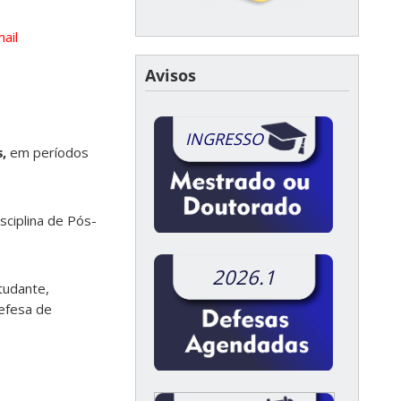
ail
Avisos
INGRESSO
,
em períodos
sciplina de Pós-
2026.1
tudante,
efesa de