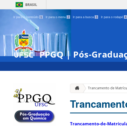
BRASIL
Ir para o conteúdo
1
Ir para o menu
2
Ir para a busca
3
Ir para o rodapé
4
PPGQ | Pós-Gradua
Trancamento de Matrícu
Trancamento
Trancamento-de-Matrícul