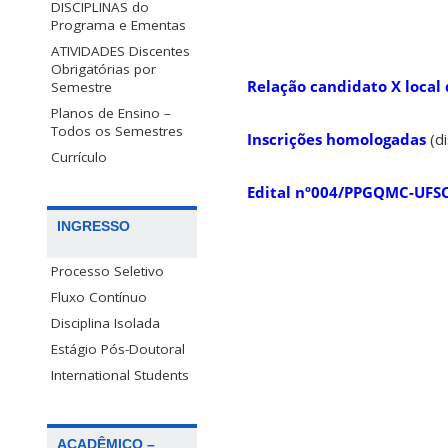
DISCIPLINAS do
Programa e Ementas
X
ATIVIDADES Discentes
Obrigatórias por
Relação candidato X local 
Semestre
Planos de Ensino –
Todos os Semestres
Inscrições homologadas
(d
Currículo
Edital nº004/PPGQMC-UFSC/
INGRESSO
Processo Seletivo
Fluxo Contínuo
Disciplina Isolada
Estágio Pós-Doutoral
International Students
ACADÊMICO –