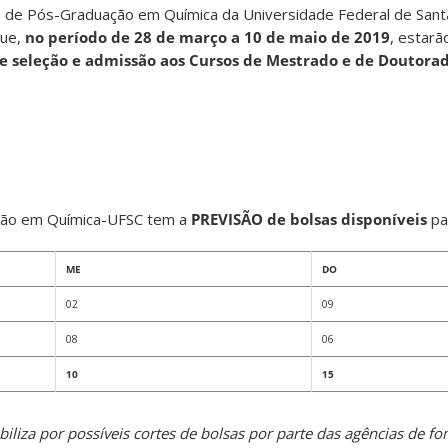
de Pós-Graduação em Química da Universidade Federal de Santa
que,
no período de 28 de março a 10 de maio de 2019
, estarã
e seleção e admissão aos Cursos de Mestrado e de Doutora
ão em Química-UFSC tem a
PREVISÃO de bolsas disponíveis
pa
ME
DO
02
09
08
06
10
15
liza por possíveis cortes de bolsas por parte das agências de f