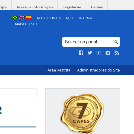
cipe
Acesso à informação
Legislação
Canais
ACESSIBILIDADE
ALTO CONTRASTE
MAPA DO SITE
Área Restrita
Administradores do Site
2