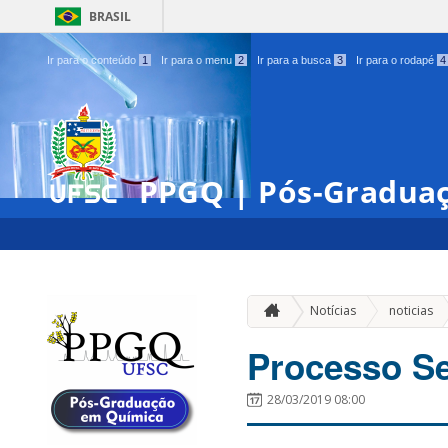
BRASIL
Ir para o conteúdo
1
Ir para o menu
2
Ir para a busca
3
Ir para o rodapé
4
PPGQ | Pós-Gradua
»
Notícias
noticias
Processo Se
28/03/2019 08:00