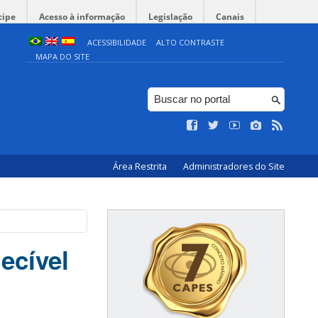
cipe
Acesso à informação
Legislação
Canais
ACESSIBILIDADE
ALTO CONTRASTE
MAPA DO SITE
Área Restrita
Administradores do Site
ecível