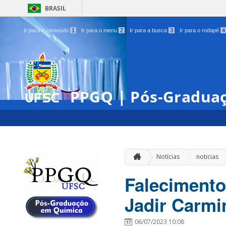
BRASIL
Ir para o conteúdo
1
Ir para o menu
2
Ir para a busca
3
Ir para o rodapé
4
PPGQ | Pós-Gradua
»
Notícias
noticias
Falecimento
Jadir Carmin
06/07/2023 10:08