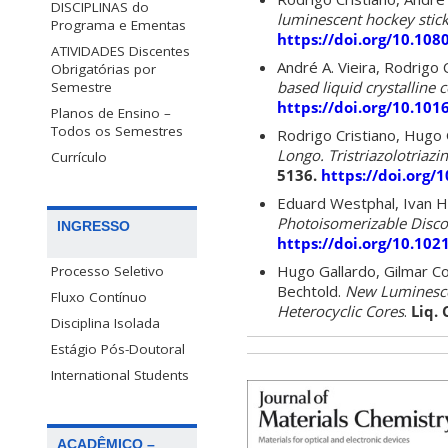
DISCIPLINAS do
luminescent hockey stic
Programa e Ementas
https://doi.org/10.10
ATIVIDADES Discentes
André A. Vieira, Rodrigo 
Obrigatórias por
based liquid crystalline
Semestre
https://doi.org/10.101
Planos de Ensino –
Todos os Semestres
Rodrigo Cristiano, Hugo G
Longo.
Tristriazolotriazi
Currículo
5136.
https://doi.org/
Eduard Westphal, Ivan H
Photoisomerizable Discot
INGRESSO
https://doi.org/10.10
Hugo Gallardo, Gilmar Co
Processo Seletivo
Bechtold.
New Luminesce
Fluxo Contínuo
Heterocyclic Cores
.
Liq. 
Disciplina Isolada
Estágio Pós-Doutoral
International Students
ACADÊMICO –