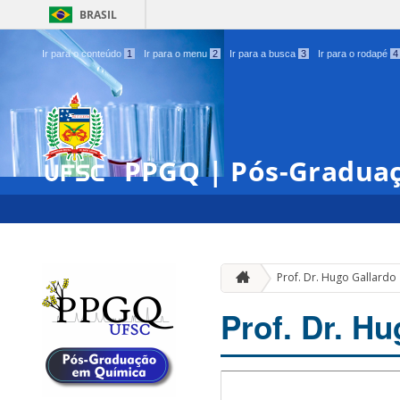
BRASIL
Ir para o conteúdo
1
Ir para o menu
2
Ir para a busca
3
Ir para o rodapé
4
PPGQ | Pós-Gradua
Prof. Dr. Hugo Gallardo
Prof. Dr. H