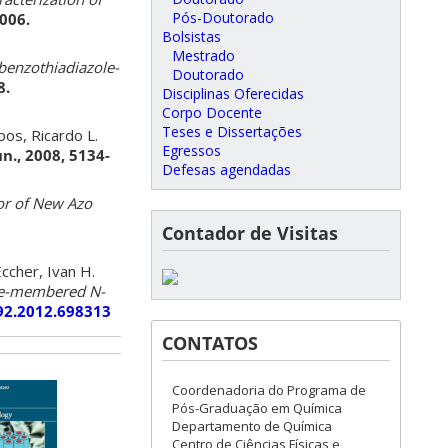
Pós-Doutorado
2006.
Bolsistas
Mestrado
benzothiadiazole-
Doutorado
8.
Disciplinas Oferecidas
Corpo Docente
Teses e Dissertações
pos, Ricardo L.
Egressos
., 2008, 5134-
Defesas agendadas
or of New Azo
Contador de Visitas
ccher, Ivan H.
ive-membered N-
92.2012.698313
CONTATOS
Coordenadoria do Programa de
Pós-Graduação em Química
Departamento de Química
Centro de Ciências Físicas e