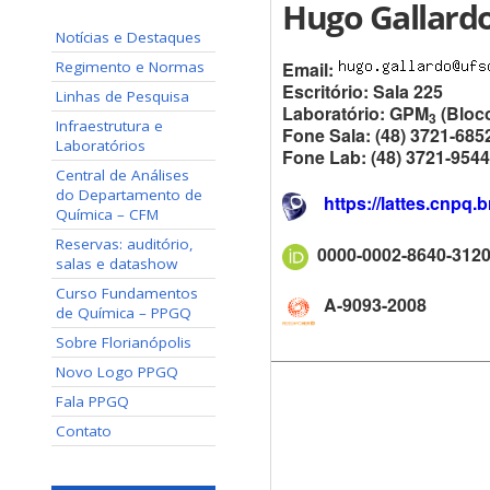
Hugo Gallard
Notícias e Destaques
Regimento e Normas
Email:
Escritório: Sala 225
Linhas de Pesquisa
Laboratório: GPM
(Bloco
3
Infraestrutura e
Fone Sala: (48) 3721-685
Laboratórios
Fone Lab: (48) 3721-9544
Central de Análises
do Departamento de
https://lattes.cnpq
Química – CFM
Reservas: auditório,
0000-0002-8640-312
salas e datashow
Curso Fundamentos
A-9093-2008
de Química – PPGQ
Sobre Florianópolis
Novo Logo PPGQ
Fala PPGQ
Contato