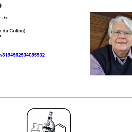
o
 da Colina)
2
.br/8194562534085532
0