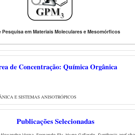
 Pesquisa em Materiais Moleculares e Mesomórficos
rea de Concentração: Química Orgânica
NICA E SISTEMAS ANISOTRÓPICOS
Publicações Selecionadas
 Alexandre Vieira, Fernando Ely, Hugo Gallardo.
Synthesis and char