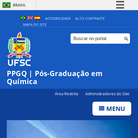
BRASIL
Simplifique!
ACESSIBILIDADE
ALTO CONTRASTE
MAPA DO SITE
Comunica BR
Participe
Acesso à informação
Legislação
Canais
PPGQ | Pós-Graduação em
Química
Área Restrita
Administradores do Site
MENU