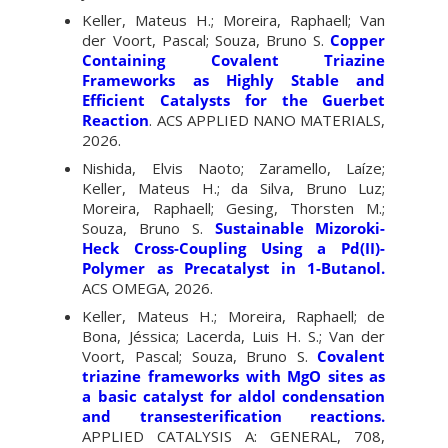
Keller, Mateus H.; Moreira, Raphaell; Van
der Voort, Pascal; Souza, Bruno S.
Copper
Containing Covalent Triazine
Frameworks as Highly Stable and
Efficient Catalysts for the Guerbet
Reaction
. ACS APPLIED NANO MATERIALS,
2026.
Nishida, Elvis Naoto; Zaramello, Laíze;
Keller, Mateus H.; da Silva, Bruno Luz;
Moreira, Raphaell; Gesing, Thorsten M.;
Souza, Bruno S.
Sustainable Mizoroki-
Heck Cross-Coupling Using a Pd(II)-
Polymer as Precatalyst in 1-Butanol.
ACS OMEGA, 2026.
Keller, Mateus H.; Moreira, Raphaell; de
Bona, Jéssica; Lacerda, Luis H. S.; Van der
Voort, Pascal; Souza, Bruno S.
Covalent
triazine frameworks with MgO sites as
a basic catalyst for aldol condensation
and transesterification reactions.
APPLIED CATALYSIS A: GENERAL, 708,