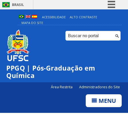
BRASIL
Simplifique!
ACESSIBILIDADE
ALTO CONTRASTE
MAPA DO SITE
Comunica BR
Participe
Acesso à informação
Legislação
Canais
PPGQ | Pós-Graduação em
Química
Área Restrita
Administradores do Site
MENU