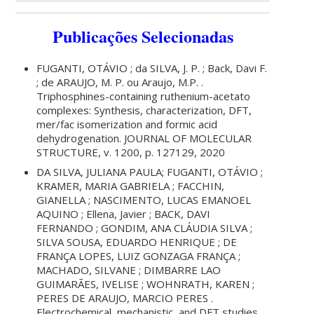
Publicações Selecionadas
FUGANTI, OTÁVIO ; da SILVA, J. P. ; Back, Davi F.
; de ARAUJO, M. P. ou Araujo, M.P. .
Triphosphines-containing ruthenium-acetato
complexes: Synthesis, characterization, DFT,
mer/fac isomerization and formic acid
dehydrogenation. JOURNAL OF MOLECULAR
STRUCTURE, v. 1200, p. 127129, 2020
DA SILVA, JULIANA PAULA; FUGANTI, OTÁVIO ;
KRAMER, MARIA GABRIELA ; FACCHIN,
GIANELLA ; NASCIMENTO, LUCAS EMANOEL
AQUINO ; Ellena, Javier ; BACK, DAVI
FERNANDO ; GONDIM, ANA CLÁUDIA SILVA ;
SILVA SOUSA, EDUARDO HENRIQUE ; DE
FRANÇA LOPES, LUIZ GONZAGA FRANÇA ;
MACHADO, SILVANE ; DIMBARRE LAO
GUIMARÃES, IVELISE ; WOHNRATH, KAREN ;
PERES DE ARAUJO, MARCIO PERES .
Electrochemical, mechanistic, and DFT studies