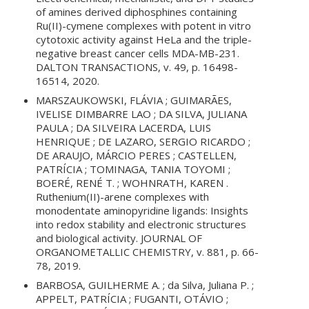
of amines derived diphosphines containing
Ru(II)-cymene complexes with potent in vitro
cytotoxic activity against HeLa and the triple-
negative breast cancer cells MDA-MB-231.
DALTON TRANSACTIONS, v. 49, p. 16498-
16514, 2020.
MARSZAUKOWSKI, FLÁVIA ; GUIMARÃES,
IVELISE DIMBARRE LAO ; DA SILVA, JULIANA
PAULA ; DA SILVEIRA LACERDA, LUIS
HENRIQUE ; DE LAZARO, SERGIO RICARDO ;
DE ARAUJO, MÁRCIO PERES ; CASTELLEN,
PATRÍCIA ; TOMINAGA, TANIA TOYOMI ;
BOERÉ, RENÉ T. ; WOHNRATH, KAREN .
Ruthenium(II)-arene complexes with
monodentate aminopyridine ligands: Insights
into redox stability and electronic structures
and biological activity. JOURNAL OF
ORGANOMETALLIC CHEMISTRY, v. 881, p. 66-
78, 2019.
BARBOSA, GUILHERME A. ; da Silva, Juliana P. ;
APPELT, PATRÍCIA ; FUGANTI, OTÁVIO ;